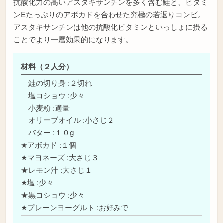
抗酸化力の高いアスタキサンチンを多く含む鮭と、ビタミ
ンEたっぷりのアボカドを合わせた究極の若返りコンビ。
アスタキサンチンは他の抗酸化ビタミンといっしょに摂る
ことでより一層効果的になります。
材料（２人分）
鮭の切り身 :２切れ
塩コショウ :少々
小麦粉 :適量
オリーブオイル :小さじ２
バター :１０g
★アボカド :１個
★マヨネーズ :大さじ３
★レモン汁 :大さじ１
★塩 :少々
★黒コショウ :少々
★プレーンヨーグルト :お好みで