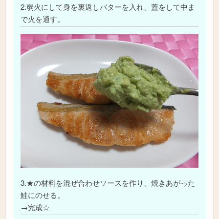
2.弱火にして身を裏返しバターを入れ、蓋をして中ま
で火を通す。
3.★の材料を混ぜ合わせソースを作り、焼きあがった
鮭にのせる。
→完成☆