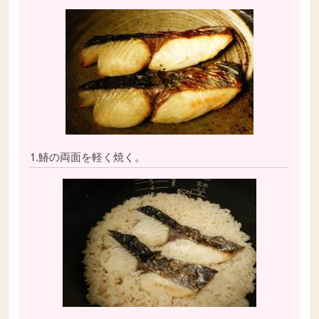
1.鰆の両面を軽く焼く。