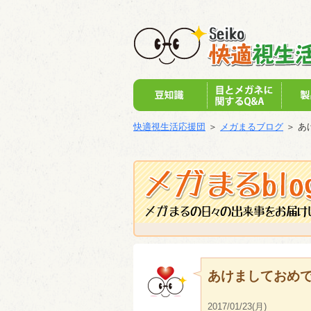
快適視生活応援団
＞
メガまるブログ
＞ あ
あけましておめ
2017/01/23(月)