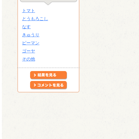
トマト
とうもろこし
なす
きゅうり
ピーマン
ゴーヤ
その他