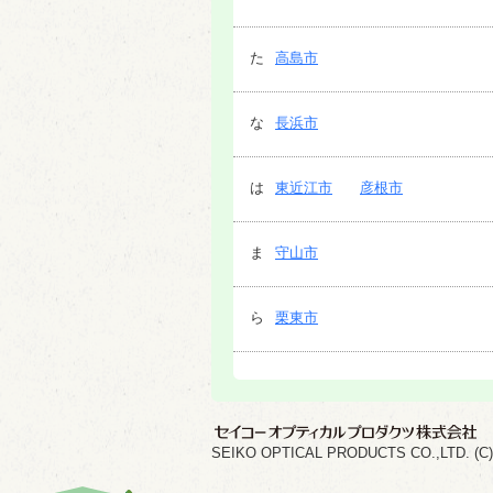
た
高島市
な
長浜市
は
東近江市
彦根市
ま
守山市
ら
栗東市
SEIKO OPTICAL PRODUCTS CO.,LTD. (C) 202