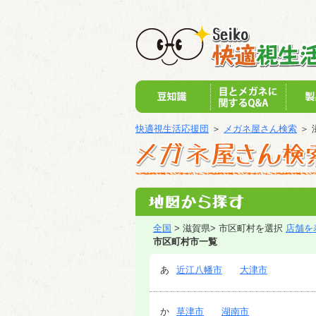
快適視生活応援団
＞
メガネ屋さん検索
＞ 
全国
> 滋賀県> 市区町村を選択
店舗を
市区町村市一覧
あ
近江八幡市
大津市
か
草津市
湖南市