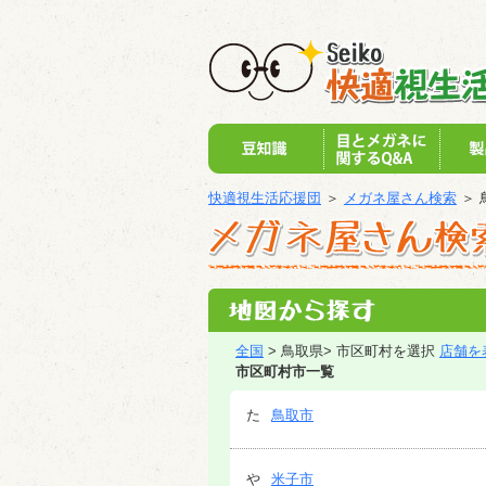
快適視生活応援団
＞
メガネ屋さん検索
＞ 
全国
> 鳥取県> 市区町村を選択
店舗を
市区町村市一覧
た
鳥取市
や
米子市