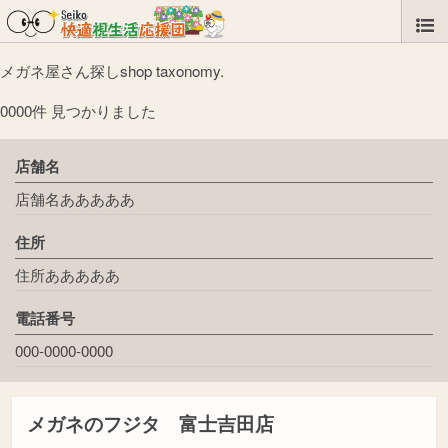
メガネ屋さん探しshop taxonomy.
0000件 見つかりました
店舗名
店舗名あああああ
住所
住所あああああ
電話番号
000-0000-0000
メガネのフジタ 富士吉田店