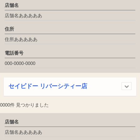
店舗名
店舗名あああああ
住所
住所あああああ
電話番号
000-0000-0000
セイビドー リバーシティー店
0000件 見つかりました
店舗名
店舗名あああああ