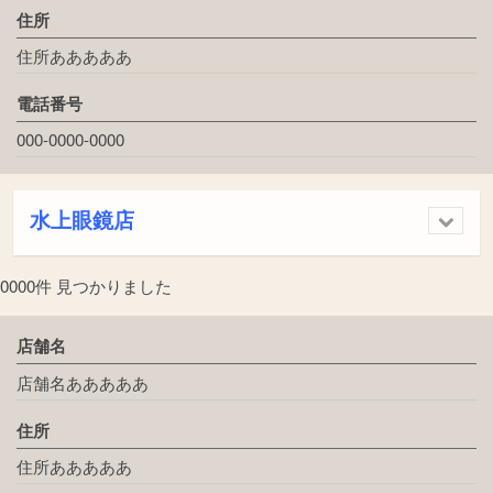
住所
住所あああああ
電話番号
000-0000-0000
水上眼鏡店
0000件 見つかりました
店舗名
店舗名あああああ
住所
住所あああああ