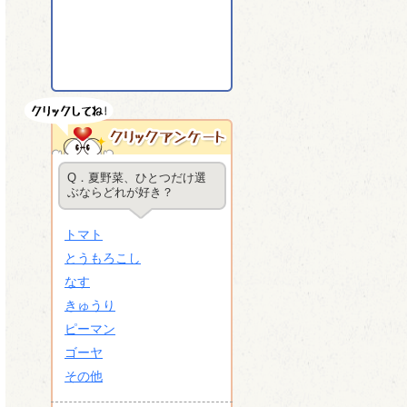
Q．夏野菜、ひとつだけ選
ぶならどれが好き？
トマト
とうもろこし
なす
きゅうり
ピーマン
ゴーヤ
その他