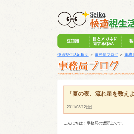
快適視生活応援団
＞
事務局ブログ
＞
事務
「夏の夜、流れ星を数え
2011/08/12(金)
こんにちは！事務局の坂野上です。