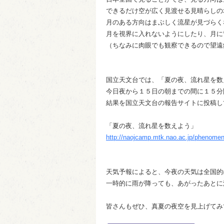
できるだけ空が広く見渡せる見晴らしの
月のある方向はまぶしく流星が見づらく
月を視界に入れないようにしたり、月に
（ちなみに肉眼でも観察できるので望遠
国立天文台では、「夏の夜、流れ星を数
今日夜から１５日の朝までの間に１５分
結果を国立天文台の報告サイトに投稿し
「夏の夜、流れ星を数えよう」
http://naojcamp.mtk.nao.ac.jp/phenome
天気予報によると、今夜の天気は全国的
一時的に雨が降っても、あがったあとに
皆さんもぜひ、真夏の夜空を見上げてみ