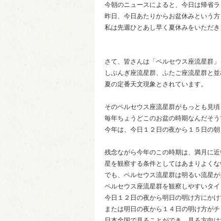
今朝のニュースによると、今日は帰省ラ
昨日、今日あたりからお盆休みという方
私は先週ひとあし早く夏休みをいただき、
さて、皆さんは「ペルセウス座流星群」
しぶんぎ座流星群、ふたご座流星群と並
夏の定番天文現象とされています。
そのペルセウス座流星群がもっとも見頃
毎年ちょうどこのお盆の時期なんだそう
今年は、今日１２日の夜から１５日の朝
残念ながら今年のこの時期は、満月に近
星を観察する条件としてはあまりよくな
でも、ペルセウス流星群は明るい流星
ペルセウス座流星群を観察しやすいタイ
今日１２日の夜から明日の明け方にかけ
または明日の夜から１４日の明け方がチ
日本全国で見ることができ、見る方向は