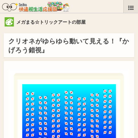
メガまる☆トリックアートの部屋
クリオネがゆらゆら動いて見える！『か
げろう錯視』