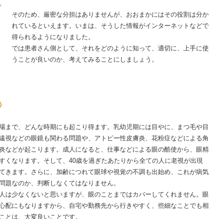
。
そのため、厳密な分担はありませんが、おおまかにはその役割は分か
れているといえます。いまは、そうした情報がインターネットなどで
得られるようになりました。
では患者さん側として、それをどのように知って、適切に、上手に使
うことが良いのか、考えてみることにしましょう。
う
場まで、どんな時期にも起こり得ます。乳幼児期には目やに、まつ毛や目
遠視などの眼鏡も関わる問題や、アトピー性皮膚炎、花粉症などによる角
炎などが起こります。成人になると、仕事などによる眼の酷使から、眼精
すくなります。そして、40歳を過ぎたあたりから全ての人に老視が出現
てきます。さらに、加齢につれて眼球や視覚の不調も出始め、これが病気
問題なのか、判断しなくてはなりません。
人は少なくないと思いますが、眼のことまではカバーしてくれません。眼
心配にもなりますから、自宅や勤務先から行きやすく、些細なことでも相
ことは、大変良いことです。