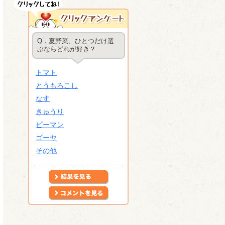
Q．夏野菜、ひとつだけ選
ぶならどれが好き？
トマト
とうもろこし
なす
きゅうり
ピーマン
ゴーヤ
その他