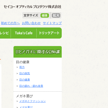
初めての方へ
お問い合わせ
サイトマップ
目の健康
＞
視力
＞
目の病気
＞
目の健康
＞
目の疲れ・疲れ改善
メガネ選び
＞
メガネとファッション
＞
メガネ選び