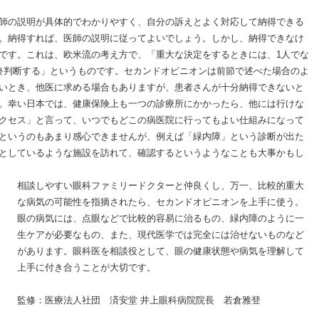
師の説明が具体的でわかりやすく、自分の訴えとよく対応して納得できる
。納得すれば、医師の説明に従ってよいでしょう。しかし、納得できなけ
です。これは、欧米流の考え方で、「重大な決定をするときには、1人でな
終判断する」というものです。セカンドオピニオンは前節で述べた場合のよ
いとき、他医に求める場合もありますが、患者さんが十分納得できないと
。幸い日本では、健康保険上も一つの診療所にかかったら、他には行けな
クセス」と言って、いつでもどこの病医院に行ってもよい仕組みになって
というのもあまり感心できませんが、例えば「緑内障」という診断が出た
としているような施設を訪れて、確認するというようなことも大事かもし
相談しやすい眼科ファミリードクターと仲良くし、万一、比較的重大
な病気の可能性を指摘されたら、セカンドオピニオンを上手に使う。
眼の病気には、点眼などで比較的容易に治るもの、緑内障のように一
生ケアが必要なもの、また、現代医学では完全には治せないものなど
があります。眼科医を相談役として、眼の健康状態や病気を理解して
上手に付き合うことが大切です。
監修：医療法人社団 済安堂 井上眼科病院院長 若倉雅登