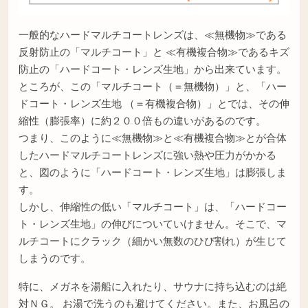
一般的なハードマルチコートレンズは、≪無機物≫である
反射防止の「マルチコート」と ≪有機複合物≫であるキズ
防止の「ハードコート・レンズ生地」から出来ています。
ところが、この「マルチコート（＝無機物）」と、「ハー
ドコート・レンズ生地 （＝有機複合物）」とでは、その伸
縮性（膨張率）に約２００倍もの違いがあるのです。
つまり、このように≪無機物≫と≪有機複合物≫とが合体
したハードマルチコートレンズに強い熱や圧力がかかる
と、図のように「ハードコート・レンズ生地」は膨張しま
す。
しかし、伸縮性の低い「マルチコート」は、「ハードコー
ト・レンズ生地」の伸びについていけません。そこで、マ
ルチコートにクラック（細かい無数のひび割れ）が生じて
しまうのです。
特に、メガネを湯船に入れたり、サウナに持ち込むのは絶
対ＮＧ。 お湯で洗うのも避けてください。また、お風呂の