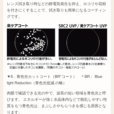
レンズ拭き取り時などの静電気発生を抑え、ホコリや花粉
を付きにくすることで、拭き取りも簡単になるコーティン
グです。
▼6．青色光カットコート（BR*コート） ＊BR： Blue
light Reduction（青色光低減 の略）
肉眼で確認できる光の中で、波長の短い領域を青色光と呼
びます。 エネルギーが強く水晶体内などで散乱しやすい性
質をもつ青色光は、まぶしさやちらつきを感じる原因とな
ります。