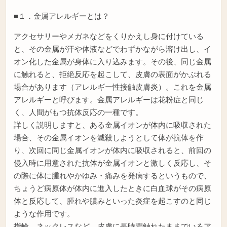
■１．金属アレルギーとは？
アクセサリーやメガネなどをくりかえし身に付けている
と、その金属が汗や体液などでわずかながら溶け出し、イ
オン化した金属が身体に入り込みます。その後、同じ金属
に触れると、拒絶反応を起こして、皮膚の表面がかぶれる
場合があります（アレルギー性接触皮膚炎）。これを金属
アレルギーと呼びます。金属アレルギーは花粉症と同じ
く、人間がもつ抗体反応の一種です。
詳しく説明しますと、ある金属イオンが体内に吸収された
場合、その金属イオンを滅殺しようとして体が抗体を作
り、次回に同じ金属イオンが体内に吸収されると、前回の
侵入時に用意された抗体が金属イオンと激しく反応し、そ
の際に体に腫れやかゆみ・痛みを発病するというもので、
ちょうど病原体が体内に進入したときに白血球がその病原
体と反応して、腫れや膿みといった炎症を起こすのと同じ
ような作用です。
指輪、ネックレスなど、皮膚に長時間触れたままでいるア