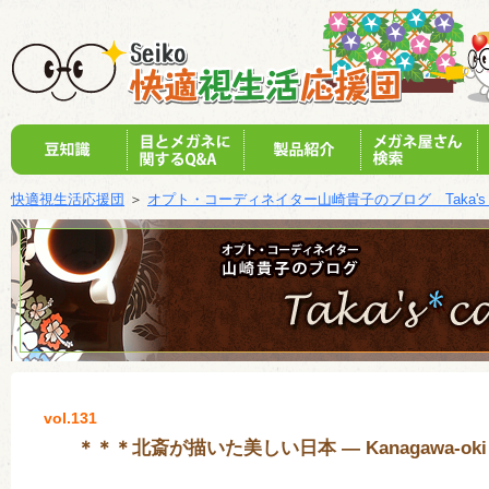
快適視生活応援団
＞
オプト・コーディネイター山崎貴子のブログ Taka's c
vol.131
＊＊＊北斎が描いた美しい日本 — Kanagawa-oki 