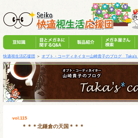
快適視生活応援団
＞
オプト・コーディネイター山崎貴子のブログ Taka's c
vol.115
＊＊＊北鎌倉の天国＊＊＊