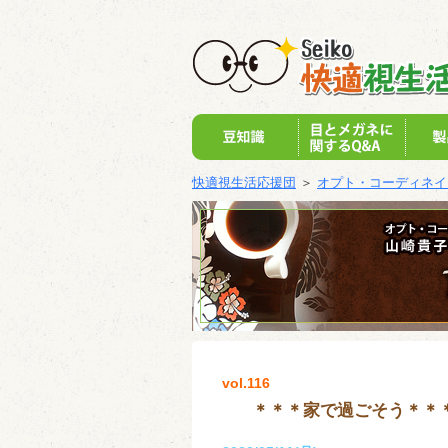
快適視生活応援団
＞
オプト・コーディネイター
vol.116
＊＊＊家で過ごそう＊＊