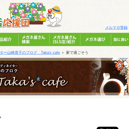
メルマガ登録
山崎貴子のブログ Taka's cafe
＞ 家で過ごそう
＊