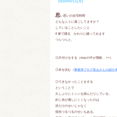
2020/05/11(月)
思
い思いの自宅時間
どんなふうに過ごしてますか？
していることしたいこと
# 家で踊る かわりに綴ってみます
つらつらと。
◎片付けをする（macの中が飛散… ><）
◎本を読む（
事務局ブログ富山さんの紹介
◎できなかったことをする
ということで
久しぶりにミシンを踏んだりしている。
針に糸が通しにくくなったのは
目だけのせいじゃなく
指先つるつるのせいもある。