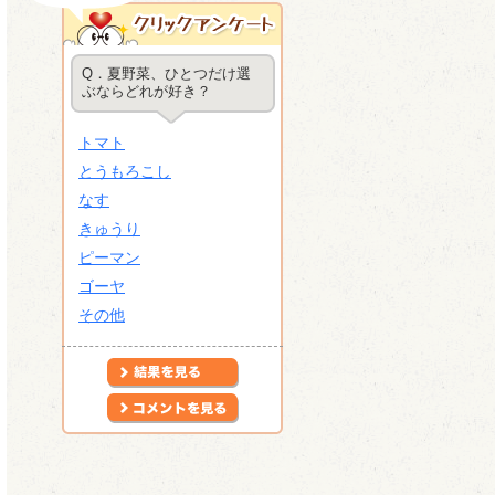
Q．夏野菜、ひとつだけ選
ぶならどれが好き？
トマト
とうもろこし
なす
きゅうり
ピーマン
ゴーヤ
その他