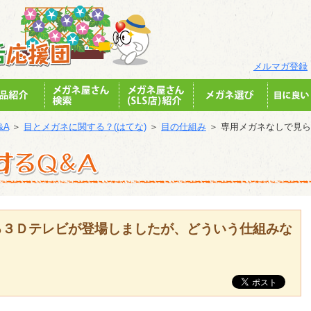
メルマガ登録
&A
＞
目とメガネに関する？(はてな)
＞
目の仕組み
＞ 専用メガネなしで見
る３Ｄテレビが登場しましたが、どういう仕組みな