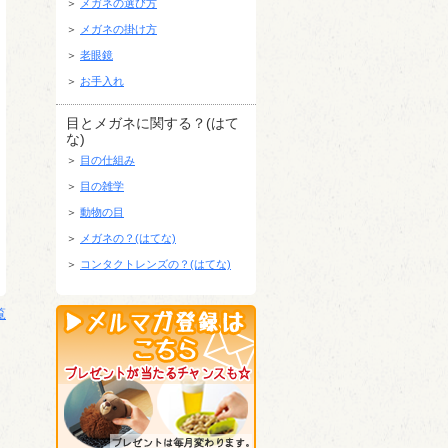
＞
メガネの選び方
＞
メガネの掛け方
＞
老眼鏡
＞
お手入れ
目とメガネに関する？(はて
な)
＞
目の仕組み
＞
目の雑学
＞
動物の目
＞
メガネの？(はてな)
＞
コンタクトレンズの？(はてな)
覧