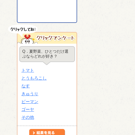
Q．夏野菜、ひとつだけ選
ぶならどれが好き？
トマト
とうもろこし
なす
きゅうり
ピーマン
ゴーヤ
その他